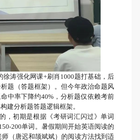
徐涛强化网课+刷肖1000题打基础，后
分析题（答题框架）。但今年政治命题风
题命中率下降约40%，分析题仅依赖考前
早构建分析题答题逻辑框架。
的，初期是根据《考研词汇闪过》单词
50-200单词。暑假期间开始英语阅读的
老师（唐迟和颉斌斌）的阅读方法找到适