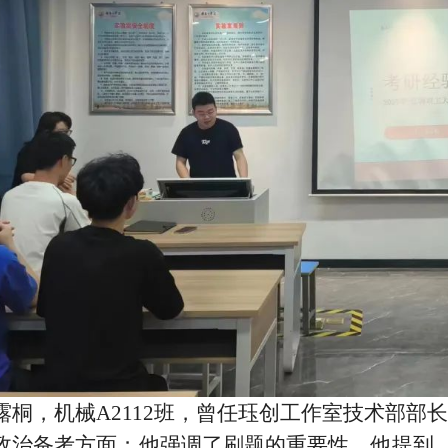
露桐，机械A2112班，曾任珏创工作室技术部部
政治备考方面；他强调了刷题的重要性。他提到