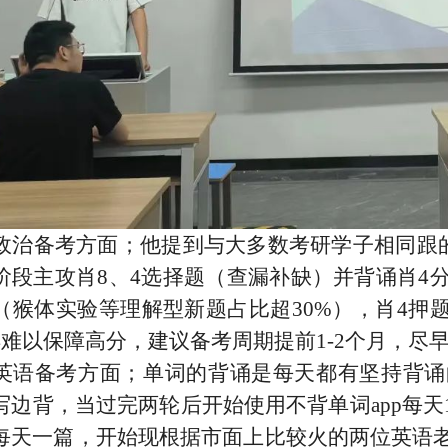
政治备考方面；他提到与大多数考研学子相同跟的
阶段主攻肖8、4选择题（查漏补缺）并背诵肖4
（猴体实验等理解型新题占比超30%），肖4押
4难以保障高分，建议备考周期提前1-2个月，尽
英语备考方面；单词的背诵是每天都有坚持背诵
写边背，当过完两轮后开始使用不背单词app每天1
每天一篇，开始现根据市面上比较火的两位英语