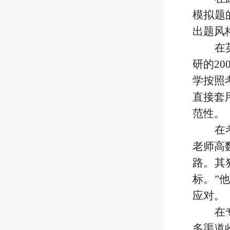
模拟题
出题风
在
研的2
学按照
直接套
范性。
在
老师高
路。其
标。”
应对。
在
多渠道