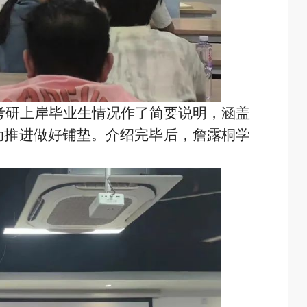
级考研上岸毕业生情况作了简要说明，涵盖
动推进做好铺垫。介绍完毕后，詹露桐学