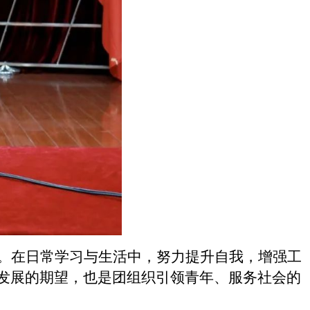
。在日常学习与生活中，努力提升自我，增强工
发展的期望，也是团组织引领青年、服务社会的