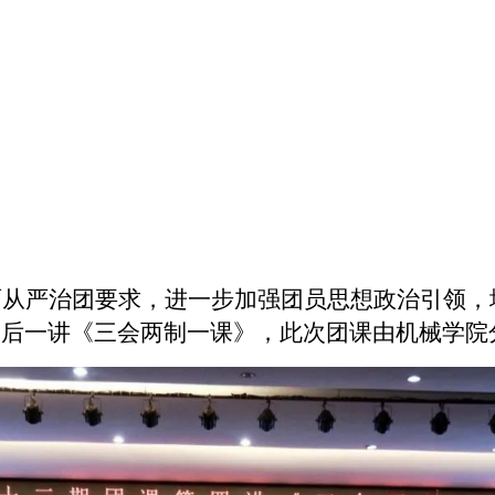
面从严治团要求，进一步加强团员思想政治引领，
最后一讲《三会两制一课》，此次团课由机械学院