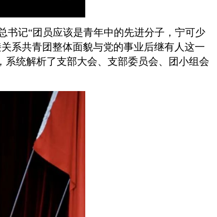
总书记“团员应该是青年中的先进分子，宁可少
接关系共青团整体面貌与党的事业后继有人这一
，系统解析了支部大会、支部委员会、团小组会