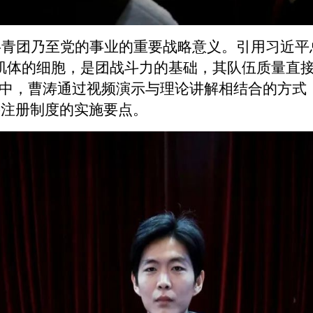
青团乃至党的事业的重要战略意义。引用习近平
肌体的细胞，是团战斗力的基础，其队伍质量直
解中，曹涛通过视频演示与理论讲解相结合的方式
籍注册制度的实施要点。