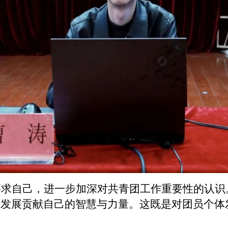
要求自己，进一步加深对共青团工作重要性的认识
会发展贡献自己的智慧与力量。这既是对团员个体