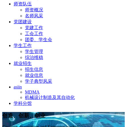
师资队伍
师资概况
名师风采
党团建设
党建工作
工会工作
团委、学生会
学生工作
学生管理
综治维稳
就业招生
招生信息
就业信息
学子典型风采
asiin
MDMA
机械设计制造及其自动化
学科分馆
创造、创新、创业
Creation, innovation and Entrepreneurship