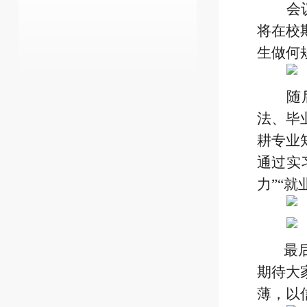
会
将在校
生做何
随
法、毕
耕专业
通过实
力”“
最后
期待大
薄，以