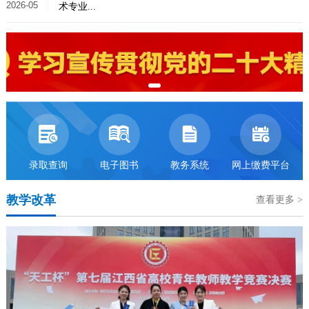
2026-05
术专业...




录取查询
电子图书
教务系统
网上缴费平台
教学改革
查看更多 >